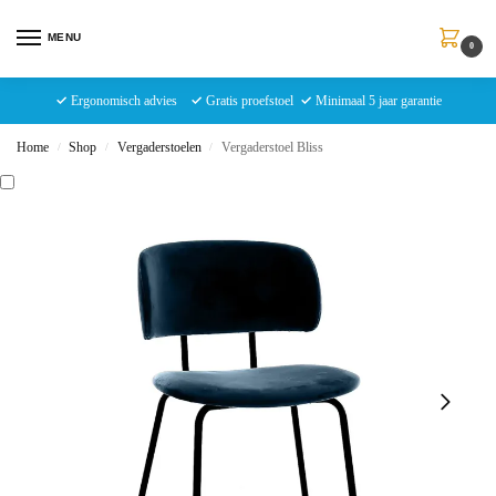
MENU
0
✓
Ergonomisch advies
✓
Gratis proefstoel
✓
Minimaal 5 jaar garantie
Home
Shop
Vergaderstoelen
Vergaderstoel Bliss
/
/
/