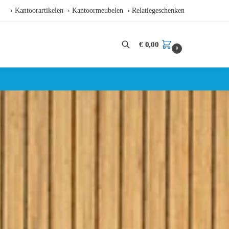
› Kantoorartikelen
› Kantoormeubelen
› Relatiegeschenken
€
0,00
0
Zoeken