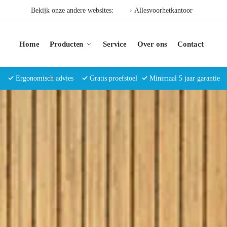
Bekijk onze andere websites:
› Allesvoorhetkantoor
Home
Producten
Service
Over ons
Contact
✓
Ergonomisch advies
✓
Gratis proefstoel
✓
Minimaal 5 jaar garantie