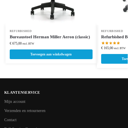
REFURBISHED
REFURBISHED
Bureaustoel Herman Miller Aeron (classic)
Refurbished B
€
675,00
excl. BTW
€
165,00
excl. BTW
Toevoegen aan winkelwagen
Toe
KLANTENSERVICE
Mijn account
Verzenden en retourneren
Contact