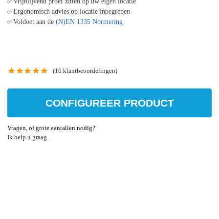
✅Vrijblijvend proef zitten op uw eigen locatie
✅Ergonomisch advies op locatie inbegrepen
✅Voldoet aan de
(N)EN 1335 Normering
(
16
klantbeoordelingen)
CONFIGUREER PRODUCT
Vragen, of grote aantallen nodig?
Ik help u graag.