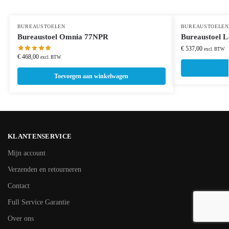
BUREAUSTOELEN
BUREAUSTOELEN
Bureaustoel Omnia 77NPR
Bureaustoel 
€
537,00
excl. BTW
€
468,00
excl. BTW
Toevoegen aan winkelwagen
KLANTENSERVICE
Mijn account
Verzenden en retourneren
Contact
Full Service Garantie
Over ons