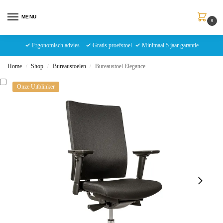
MENU
0
✓
Ergonomisch advies
✓
Gratis proefstoel
✓
Minimaal 5 jaar garantie
Home
Shop
Bureaustoelen
Bureaustoel Elegance
/
/
/
Onze Uitblinker