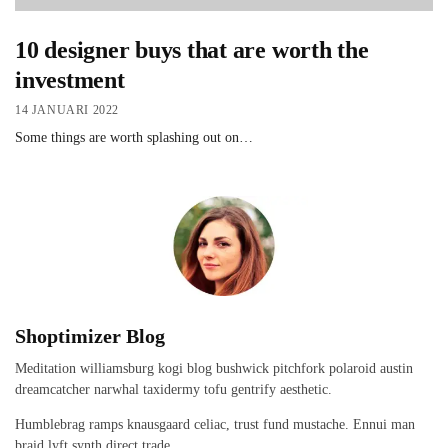
10 designer buys that are worth the
investment
14 JANUARI 2022
Some things are worth splashing out on…
Shoptimizer Blog
Meditation williamsburg kogi blog bushwick pitchfork polaroid austin
dreamcatcher narwhal taxidermy tofu gentrify aesthetic.
Humblebrag ramps knausgaard celiac, trust fund mustache. Ennui man
braid lyft synth direct trade.