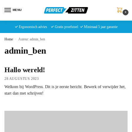
MENU
0
✓
Ergonomisch advies
✓
Gratis proefstoel
✓
Minimaal 5 jaar garantie
Home
Auteur: admin_ben
/
admin_ben
Hallo wereld!
28 AUGUSTUS 2023
Welkom bij WordPress. Dit is je eerste bericht. Bewerk of verwijder het,
start dan met schrijven!